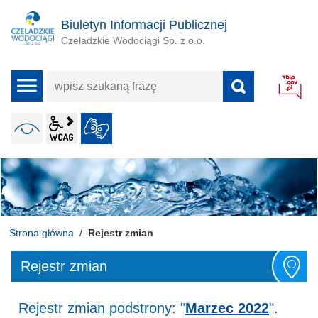
Biuletyn Informacji Publicznej
Czeladzkie Wodociągi Sp. z o.o.
wpisz
menu
szukaną
frazę
wcag2.1
WERSJA KONTRASTOWA
JĘZYK MIGOWY
ALT + 4
Strona główna
Rejestr zmian
Rejestr zmian
Rejestr zmian podstrony: "
Marzec 2022
".