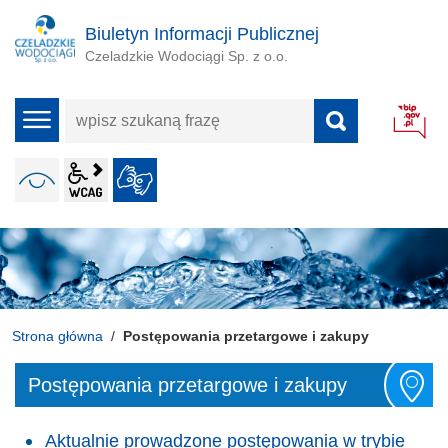
Biuletyn Informacji Publicznej
Czeladzkie Wodociągi Sp. z o.o.
wpisz
menu
szukaną
frazę
wcag2.1
WERSJA KONTRASTOWA
JĘZYK MIGOWY
ALT + 4
Strona główna
Postępowania przetargowe i zakupy
Postępowania przetargowe i zakupy
Aktualnie prowadzone postępowania w trybie