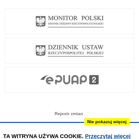
Rejestr zmian
Nie pokazuj więcej
Redakcja BIP
Instrukcja obsługi
TA WITRYNA UŻYWA COOKIE.
Przeczytaj więcej