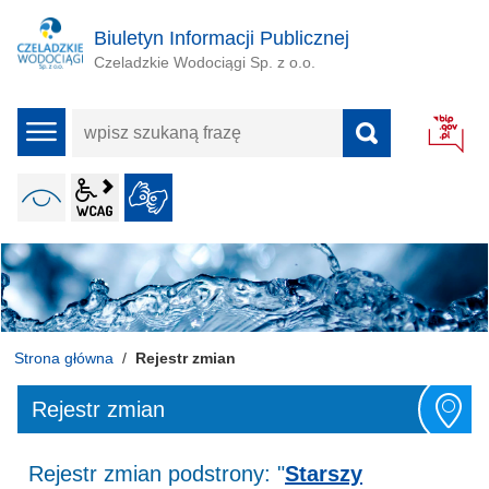
Biuletyn Informacji Publicznej
Czeladzkie Wodociągi Sp. z o.o.
wpisz
menu
szukaną
frazę
wcag2.1
WERSJA KONTRASTOWA
JĘZYK MIGOWY
ALT + 4
Strona główna
Rejestr zmian
Rejestr zmian
Rejestr zmian podstrony: "
Starszy