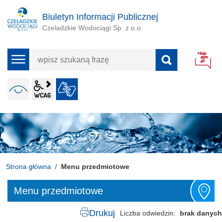
Biuletyn Informacji Publicznej
Czeladzkie Wodociągi Sp. z o.o.
wpisz
menu
szukaną
frazę
wcag2.1
WERSJA KONTRASTOWA
JĘZYK MIGOWY
ALT + 4
Strona główna
Menu przedmiotowe
Menu przedmiotowe
Drukuj
Liczba odwiedzin
brak danych