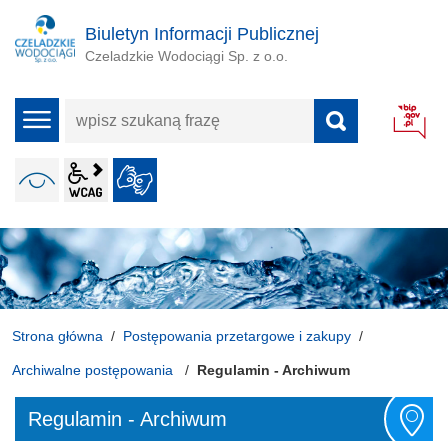
Biuletyn Informacji Publicznej
Czeladzkie Wodociągi Sp. z o.o.
wpisz
menu
szukaną
frazę
wcag2.1
WERSJA KONTRASTOWA
JĘZYK MIGOWY
ALT + 4
Strona główna
Postępowania przetargowe i zakupy
Archiwalne postępowania
Regulamin - Archiwum
Regulamin - Archiwum