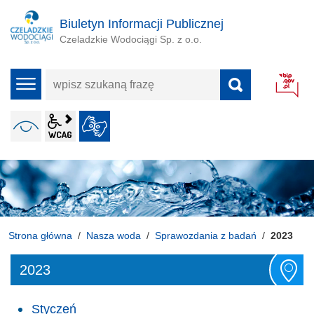
Biuletyn Informacji Publicznej
Czeladzkie Wodociągi Sp. z o.o.
wpisz
menu
szukaną
frazę
wcag2.1
WERSJA KONTRASTOWA
JĘZYK MIGOWY
ALT + 4
Strona główna
Nasza woda
Sprawozdania z badań
2023
2023
Styczeń