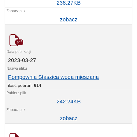
Kopalnia
238.27KB
kultury
ul.
zobacz
Trznadla
woda
mieszana
pdf
2023-03-27
Pompownia Staszica woda mieszana
ilość pobrań:
614
Pompownia
242.24KB
Staszica
woda
zobacz
mieszana