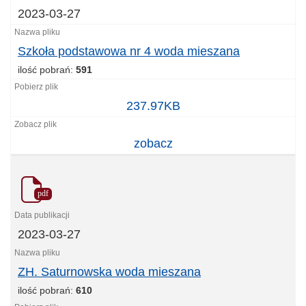
2023-03-27
Szkoła podstawowa nr 4 woda mieszana
ilość pobrań:
591
Szkoła
237.97KB
podstawowa
nr
zobacz
4
woda
mieszana
pdf
2023-03-27
ZH. Saturnowska woda mieszana
ilość pobrań:
610