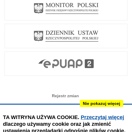
Rejestr zmian
Nie pokazuj więcej
Redakcja BIP
Instrukcja obsługi
TA WITRYNA UŻYWA COOKIE.
Przeczytaj więcej
dlaczego używamy cookie oraz jak zmienić
Mapa serwisu
ustawienia przeglądarki odnośnie plików cookie.