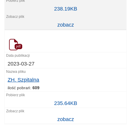
ZH.
238.19KB
Saturnowska
woda
zobacz
mieszana
pdf
2023-03-27
ZH. Szpitalna
ilość pobrań:
609
ZH.
235.64KB
Szpitalna
zobacz