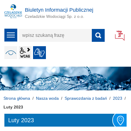
Biuletyn Informacji Publicznej
Czeladzkie Wodociągi Sp. z o.o.
wpisz
menu
szukaną
frazę
wcag2.1
WERSJA KONTRASTOWA
JĘZYK MIGOWY
ALT + 4
Strona główna
Nasza woda
Sprawozdania z badań
2023
Luty 2023
Luty 2023