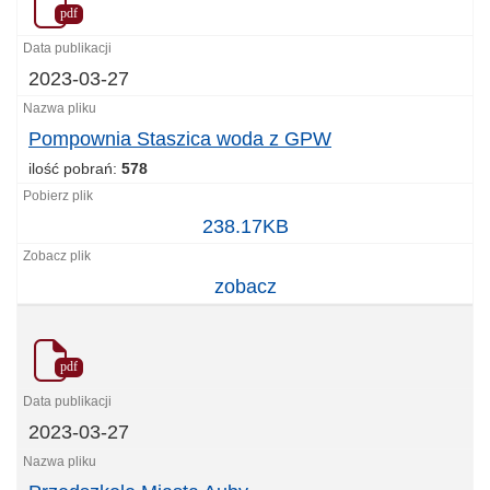
pdf
2023-03-27
Pompownia Staszica woda z GPW
ilość pobrań:
578
Pompownia
238.17KB
Staszica
woda
zobacz
z
GPW
pdf
2023-03-27