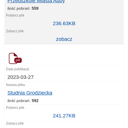
Przedszkole Miasta Auby
ilość pobrań:
559
Przedszkole
236.63KB
Miasta
Auby
zobacz
pdf
2023-03-27
Studnia Grodziecka
ilość pobrań:
592
Studnia
241.27KB
Grodziecka