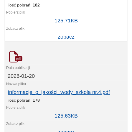
ilość pobrań:
182
Informacja_o_jakości_wody_pompownia
125.71KB
staszica.pdf
zobacz
pdf
2026-01-20
Informacje_o_jakości_wody_szkola nr.4.pdf
ilość pobrań:
178
Informacje_o_jakości_wody_szkola
125.63KB
nr.4.pdf