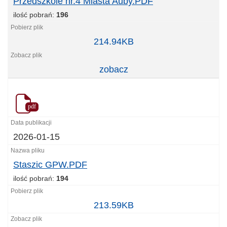
Przedszkole nr.4 Miasta Auby.PDF
ilość pobrań:
196
Przedszkole
214.94KB
nr.4
Miasta
zobacz
Auby.PDF
pdf
2026-01-15
Staszic GPW.PDF
ilość pobrań:
194
Staszic
213.59KB
GPW.PDF