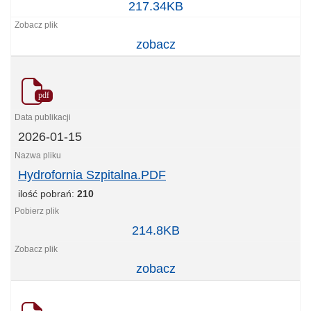
Hydrofornia
217.34KB
Saturnowska.PDF
zobacz
pdf
2026-01-15
Hydrofornia Szpitalna.PDF
ilość pobrań:
210
Hydrofornia
214.8KB
Szpitalna.PDF
zobacz