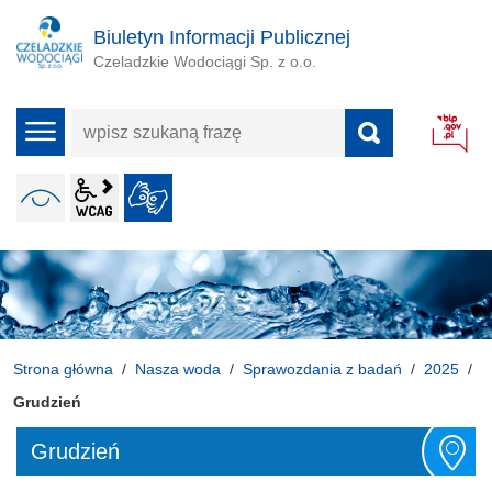
Biuletyn Informacji Publicznej
Czeladzkie Wodociągi Sp. z o.o.
wpisz
menu
szukaną
frazę
wcag2.1
WERSJA KONTRASTOWA
JĘZYK MIGOWY
ALT + 4
Strona główna
Nasza woda
Sprawozdania z badań
2025
Grudzień
Grudzień