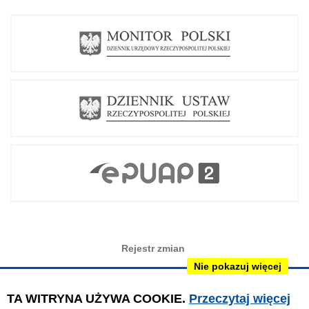
Rejestr zmian
Nie pokazuj więcej
Redakcja BIP
Instrukcja obsługi
TA WITRYNA UŻYWA COOKIE.
Przeczytaj więcej