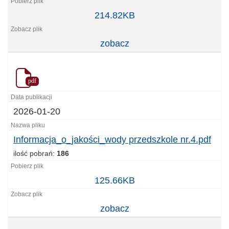
Szkoła
214.82KB
Podstawowa
nr.4
zobacz
.PDF
pdf
2026-01-20
Informacja_o_jakości_wody przedszkole nr.4.pdf
ilość pobrań:
186
Informacja_o_jakości_wody
125.66KB
przedszkole
nr.4.pdf
zobacz