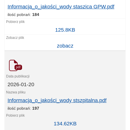
Informacja_o_jakości_wody staszica GPW.pdf
ilość pobrań:
184
Informacja_o_jakości_wody
125.8KB
staszica
GPW.pdf
zobacz
pdf
2026-01-20
Informacja_o_jakości_wody stszpitalna.pdf
ilość pobrań:
197
Informacja_o_jakości_wody
134.62KB
stszpitalna.pdf