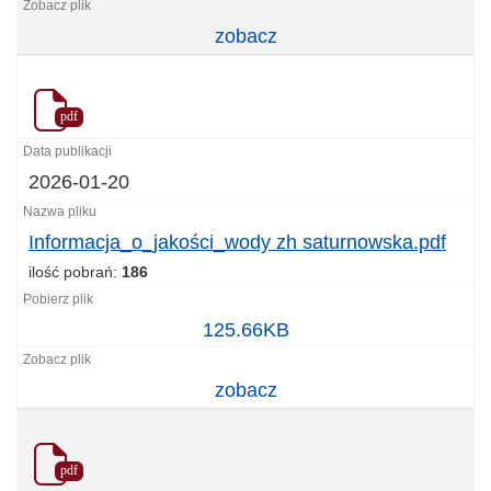
zobacz
pdf
2026-01-20
Informacja_o_jakości_wody zh saturnowska.pdf
ilość pobrań:
186
Informacja_o_jakości_wody
125.66KB
zh
saturnowska.pdf
zobacz
pdf