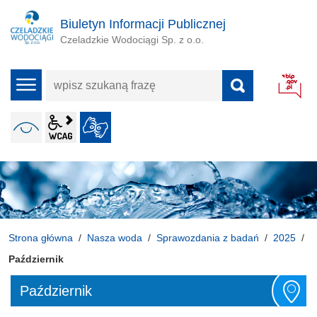
Biuletyn Informacji Publicznej
Czeladzkie Wodociągi Sp. z o.o.
wpisz
menu
szukaną
frazę
wcag2.1
WERSJA KONTRASTOWA
JĘZYK MIGOWY
ALT + 4
Strona główna
Nasza woda
Sprawozdania z badań
2025
Październik
Październik