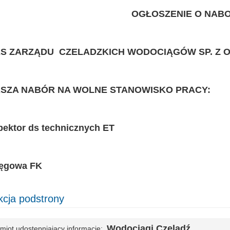
OGŁOSZENIE O NAB
S ZARZĄDU CZELADZKICH WODOCIĄGÓW SP. Z O.
SZA NABÓR NA WOLNE STANOWISKO PRACY:
spektor ds technicznych ET
ięgowa FK
cja podstrony
Wodociągi Czeladź
miot udostępniający informację