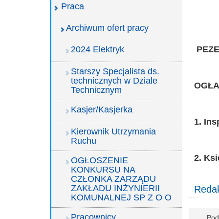
Praca
Archiwum ofert pracy
2024 Elektryk
P
EZE
Starszy Specjalista ds.
technicznych w Dziale
OGŁA
Technicznym
Kasjer/Kasjerka
1. In
Kierownik Utrzymania
Ruchu
2. Ks
OGŁOSZENIE
KONKURSU NA
CZŁONKA ZARZĄDU
ZAKŁADU INŻYNIERII
Redak
KOMUNALNEJ SP Z O O
Pracownicy
Pod