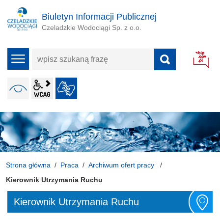
Biuletyn Informacji Publicznej
Czeladzkie Wodociągi Sp. z o.o.
wpisz
menu
szukaną
frazę
wcag2.1
WERSJA KONTRASTOWA
JĘZYK MIGOWY
ALT + 4
Strona główna
Praca
Archiwum ofert pracy
Kierownik Utrzymania Ruchu
Kierownik Utrzymania Ruchu