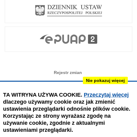
Rejestr zmian
Nie pokazuj więcej
Redakcja BIP
Instrukcja obsługi
TA WITRYNA UŻYWA COOKIE.
Przeczytaj więcej
dlaczego używamy cookie oraz jak zmienić
Mapa serwisu
ustawienia przeglądarki odnośnie plików cookie.
Deklaracja dostępności
Korzystając ze strony wyrażasz zgodę na
używanie cookie, zgodnie z aktualnymi
Obsługa i nadzór techniczny:
IntraCOM.pl
ustawieniami przeglądarki.