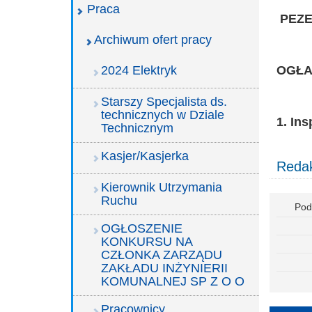
Praca
P
EZE
Archiwum ofert pracy
2024 Elektryk
OGŁA
Starszy Specjalista ds.
technicznych w Dziale
1. In
Technicznym
Kasjer/Kasjerka
Redak
Kierownik Utrzymania
Ruchu
Pod
OGŁOSZENIE
KONKURSU NA
CZŁONKA ZARZĄDU
ZAKŁADU INŻYNIERII
KOMUNALNEJ SP Z O O
Pracownicy