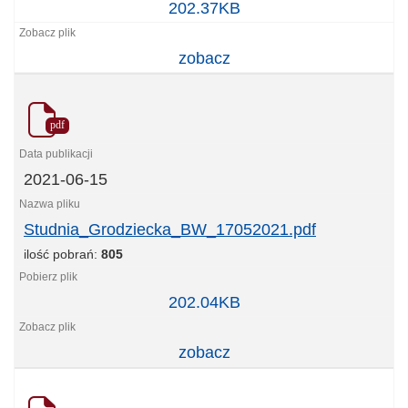
Pompownia_Staszic_BW_woda_GPW_17052021.pd
202.37KB
zobacz
pdf
2021-06-15
Studnia_Grodziecka_BW_17052021.pdf
ilość pobrań:
805
Studnia_Grodziecka_BW_17052021.pdf
202.04KB
zobacz