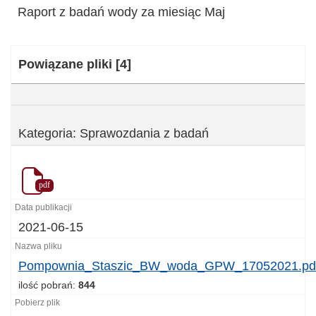
Raport z badań wody za miesiąc Maj
Kategoria:
Powiązane pliki
[4]
Kategoria: Sprawozdania z badań
pdf
2021-06-15
Pompownia_Staszic_BW_woda_GPW_17052021.pd
ilość pobrań:
844