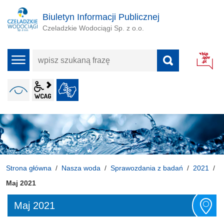
Biuletyn Informacji Publicznej
Czeladzkie Wodociągi Sp. z o.o.
wpisz
menu
szukaną
frazę
wcag2.1
WERSJA KONTRASTOWA
JĘZYK MIGOWY
ALT + 4
Strona główna
Nasza woda
Sprawozdania z badań
2021
Maj 2021
Maj 2021