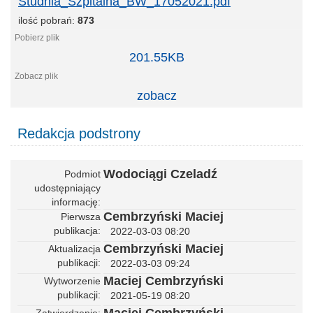
Studnia_Szpitalna_BW_17052021.pdf
ilość pobrań:
873
Studnia_Szpitalna_BW_17052021.pdf
201.55KB
zobacz
Redakcja podstrony
Wodociągi Czeladź
Podmiot
udostępniający
informację
Cembrzyński Maciej
Pierwsza
publikacja
2022-03-03 08:20
Cembrzyński Maciej
Aktualizacja
publikacji
2022-03-03 09:24
Maciej Cembrzyński
Wytworzenie
publikacji
2021-05-19 08:20