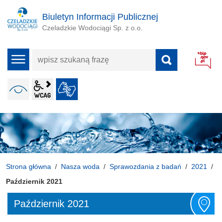
Biuletyn Informacji Publicznej
Czeladzkie Wodociągi Sp. z o.o.
wpisz
menu
szukaną
frazę
wcag2.1
WERSJA KONTRASTOWA
JĘZYK MIGOWY
ALT + 4
Strona główna
Nasza woda
Sprawozdania z badań
2021
Październik 2021
Październik 2021