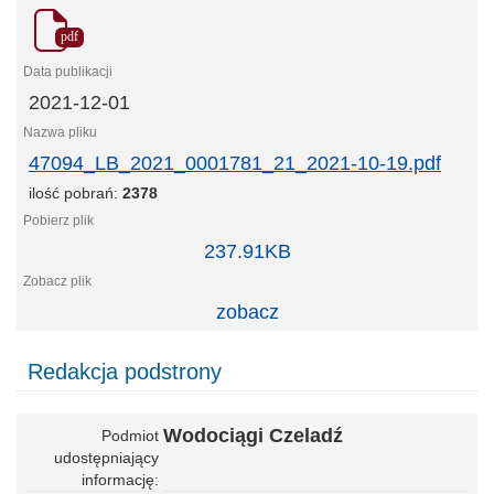
pdf
2021-12-01
47094_LB_2021_0001781_21_2021-10-19.pdf
ilość pobrań:
2378
47094_LB_2021_0001781_21_2021-
237.91KB
10-
19.pdf
zobacz
Redakcja podstrony
Wodociągi Czeladź
Podmiot
udostępniający
informację