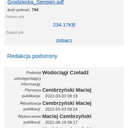
Grodziecka_Sierpien.pdf
ilość pobrań:
794
Hydrofornia
234.17KB
ul.
Szpitalna_BW_woda_GPW_Studnia
zobacz
Grodziecka_Sierpien.pdf
Redakcja podstrony
Wodociągi Czeladź
Podmiot
udostępniający
informację
Cembrzyński Maciej
Pierwsza
publikacja
2022-03-03 08:18
Cembrzyński Maciej
Aktualizacja
publikacji
2022-03-03 09:24
Maciej Cembrzyński
Wytworzenie
publikacji
2021-08-19 08:17