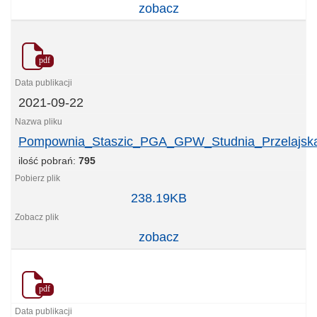
zobacz
pdf
2021-09-22
Pompownia_Staszic_PGA_GPW_Studnia_Przelajska_
ilość pobrań:
795
Pompownia_Staszic_PGA_GPW_Studnia_Przelajska_
238.19KB
zobacz
pdf