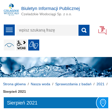
Biuletyn Informacji Publicznej
Czeladzkie Wodociągi Sp. z o.o.
wpisz
menu
szukaną
frazę
wcag2.1
WERSJA KONTRASTOWA
JĘZYK MIGOWY
ALT + 4
Strona główna
Nasza woda
Sprawozdania z badań
2021
Sierpień 2021
Sierpień 2021