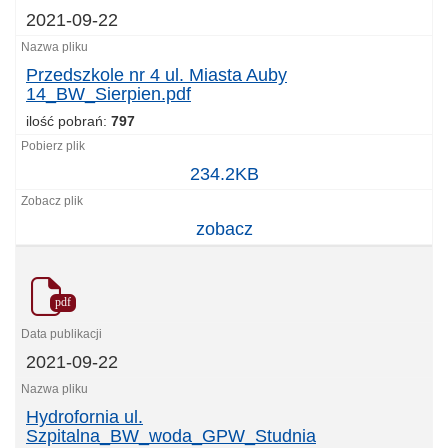
2021-09-22
Przedszkole nr 4 ul. Miasta Auby
14_BW_Sierpien.pdf
ilość pobrań:
797
Przedszkole
234.2KB
nr
4
zobacz
ul.
Miasta
Auby
14_BW_Sierpien.pdf
pdf
2021-09-22
Hydrofornia ul.
Szpitalna_BW_woda_GPW_Studnia