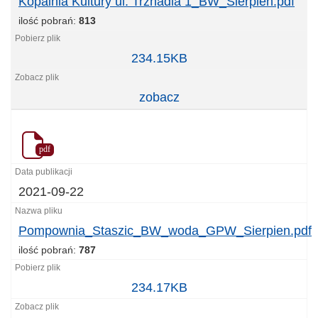
Kopalnia Kultury ul. Trznadla 1_BW_Sierpien.pdf
ilość pobrań:
813
Kopalnia
234.15KB
Kultury
ul.
zobacz
Trznadla
1_BW_Sierpien.pdf
pdf
2021-09-22
Pompownia_Staszic_BW_woda_GPW_Sierpien.pdf
ilość pobrań:
787
Pompownia_Staszic_BW_woda_GPW_Sierpien.pdf
234.17KB